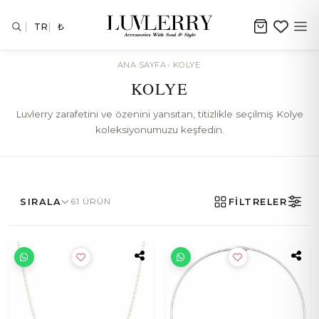
TR
₺
ANA SAYFA
›
KOLYE
KOLYE
Luvlerry zarafetini ve özenini yansıtan, titizlikle seçilmiş Kolye
koleksiyonumuzu keşfedin.
SIRALA
61 ÜRÜN
FİLTRELER