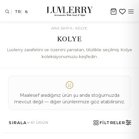
TR
₺
ANA SAYFA
›
KOLYE
KOLYE
Luvlerry zarafetini ve özenini yansıtan, titizlikle seçilmiş Kolye
koleksiyonumuzu keşfedin.
Maalesef aradığınız ürün şu anda stoğumuzda
mevcut değil — diğer ürünlerimize göz atabilirsiniz.
SIRALA
61 ÜRÜN
FİLTRELER